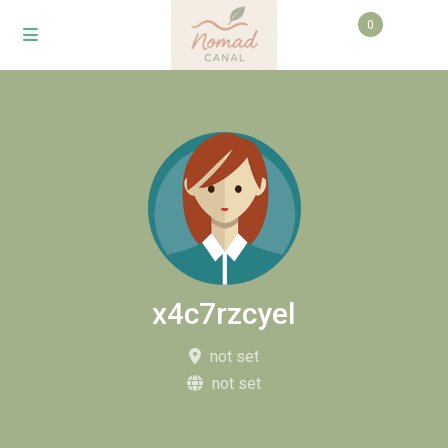
0
x4c7rzcyel
not set
not set