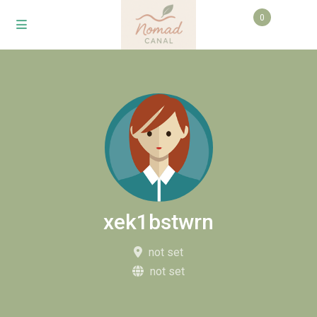
0
xek1bstwrn
not set
not set