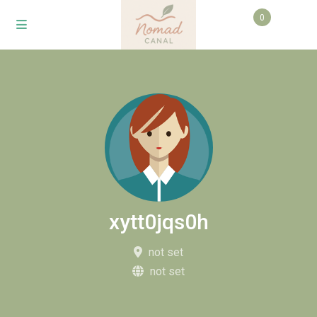
0
xytt0jqs0h
not set
not set