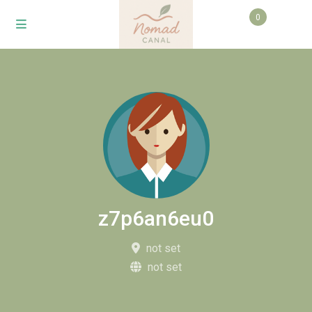
0
z7p6an6eu0
not set
not set