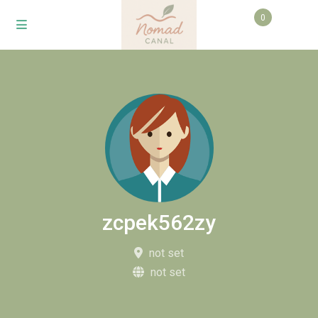
0
zcpek562zy
not set
not set