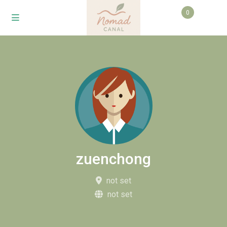
0
zuenchong
not set
not set